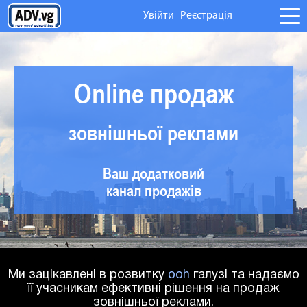
Увійти
Реєстрація
Главная
Операторам
Online продаж
Агентствам
зовнішньої реклами
Отзывы
Ваш додатковий
Контакты
канал продажів
Инструкции
Ми зацікавлені в розвитку
ooh
галузі та надаємо
її учасникам ефективні рішення на продаж
зовнішньої реклами.